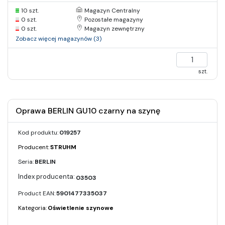
10 szt.
Magazyn Centralny
0 szt.
Pozostałe magazyny
0 szt.
Magazyn zewnętrzny
Zobacz więcej magazynów (3)
szt.
Oprawa BERLIN GU10 czarny na szynę
Kod produktu:
019257
Producent:
STRUHM
Seria:
BERLIN
03503
Product EAN:
5901477335037
Kategoria:
Oświetlenie szynowe