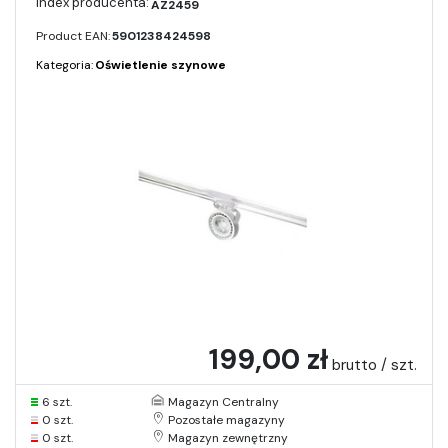
AZ2459
Product EAN:
5901238424598
Kategoria:
Oświetlenie szynowe
199,00 zł
brutto / szt.
6 szt.
Magazyn Centralny
0 szt.
Pozostałe magazyny
0 szt.
Magazyn zewnętrzny