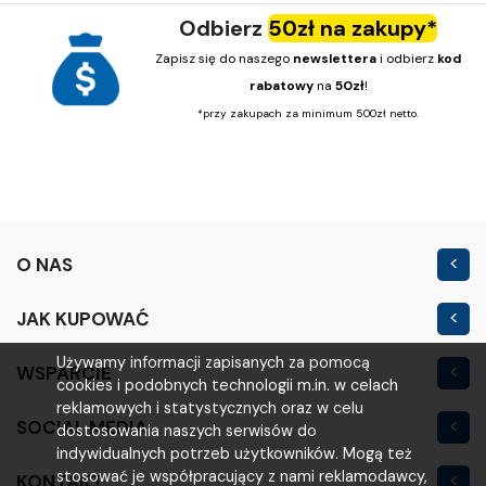
Odbierz
50zł na zakupy*
Zapisz się do naszego
newslettera
i odbierz
kod
rabatowy
na
50zł
!
*przy zakupach za minimum 500zł netto.
O NAS
Kontakt
JAK KUPOWAĆ
Nowość
Regulamin sklepu
Używamy informacji zapisanych za pomocą
WSPARCIE
Outlet
cookies i podobnych technologii m.in. w celach
Polityka prywatności
Moje konto
reklamowych i statystycznych oraz w celu
SOCIAL MEDIA
Warunki i koszty
dostosowania naszych serwisów do
Logowanie
indywidualnych potrzeb użytkowników. Mogą też
Reklamacje i zwroty
stosować je współpracujący z nami reklamodawcy,
KONTAKT
Rejestracja