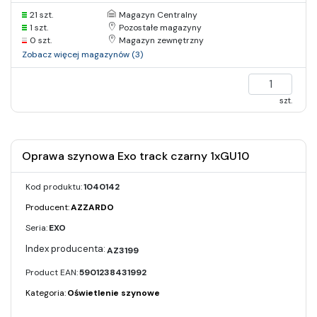
21 szt.
Magazyn Centralny
1 szt.
Pozostałe magazyny
0 szt.
Magazyn zewnętrzny
Zobacz więcej magazynów (3)
szt.
Oprawa szynowa Exo track czarny 1xGU10
Kod produktu:
1040142
Producent:
AZZARDO
Seria:
EXO
AZ3199
Product EAN:
5901238431992
Kategoria:
Oświetlenie szynowe