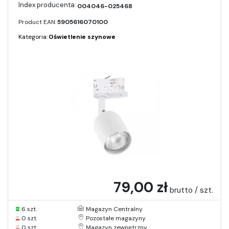
004046-025468
Product EAN:
5905616070100
Kategoria:
Oświetlenie szynowe
79,00 zł
brutto / szt.
6 szt.
Magazyn Centralny
0 szt.
Pozostałe magazyny
0 szt.
Magazyn zewnętrzny