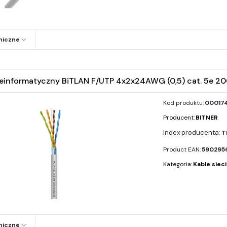
niczne
leinformatyczny BiTLAN F/UTP 4x2x24AWG (0,5) cat. 5e 2
Kod produktu:
000174
Producent:
BITNER
T
Product EAN:
5902956
Kategoria:
Kable siec
niczne