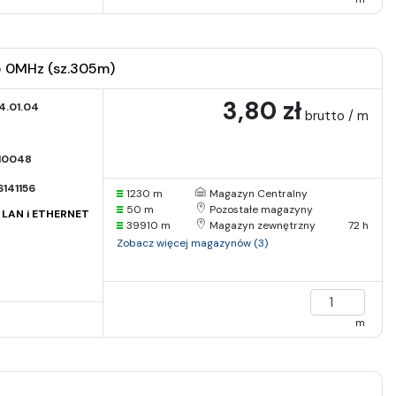
5 0MHz (sz.305m)
3,80 zł
.01.04
brutto / m
I0048
141156
1230 m
Magazyn Centralny
50 m
Pozostałe magazyny
i LAN i ETHERNET
39910 m
Magazyn zewnętrzny
72 h
Zobacz więcej magazynów (3)
m