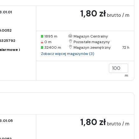
1,80 zł
.01.01
brutto / m
A0052
1895 m
Magazyn Centralny
6325792
0 m
Pozostałe magazyny
32400 m
Magazyn zewnętrzny
72 h
alarmowe i
Zobacz więcej magazynów (3)
m
1,80 zł
.01.05
brutto / m