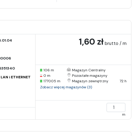
1,60 zł
.01.04
brutto / m
I0006
6351340
106 m
Magazyn Centralny
0 m
Pozostałe magazyny
i LAN i ETHERNET
177005 m
Magazyn zewnętrzny
72 h
Zobacz więcej magazynów (3)
m