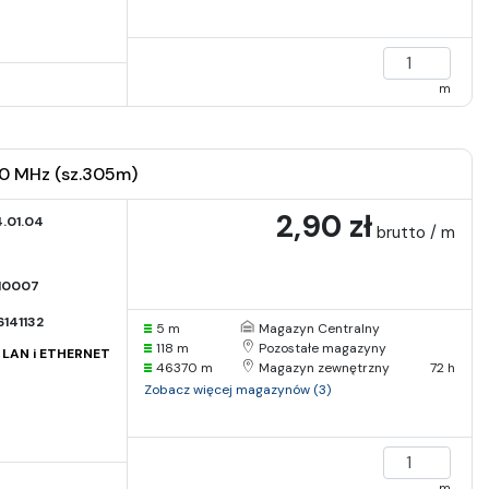
m
00 MHz (sz.305m)
2,90 zł
.01.04
brutto / m
I0007
141132
5 m
Magazyn Centralny
118 m
Pozostałe magazyny
i LAN i ETHERNET
46370 m
Magazyn zewnętrzny
72 h
Zobacz więcej magazynów (3)
m