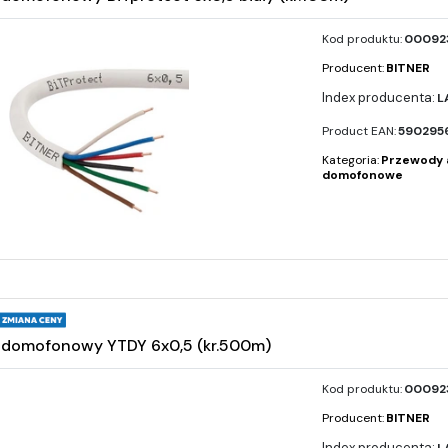
Kod produktu:
000923
Producent:
BITNER
L
Product EAN:
590295
Kategoria:
Przewody 
domofonowe
 domofonowy YTDY 6x0,5 (kr.500m)
Kod produktu:
000923
Producent:
BITNER