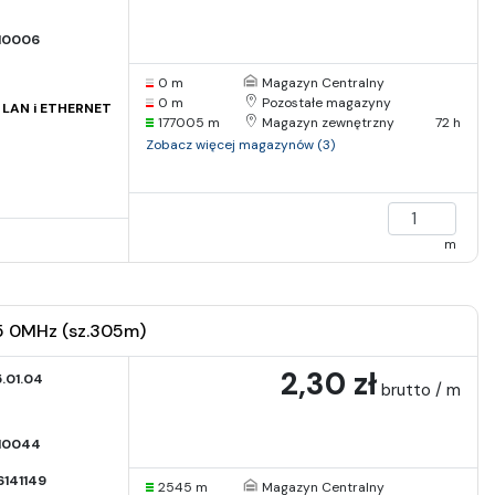
I0006
0 m
Magazyn Centralny
0 m
Pozostałe magazyny
i LAN i ETHERNET
177005 m
Magazyn zewnętrzny
72 h
Zobacz więcej magazynów (3)
m
35 0MHz (sz.305m)
2,30 zł
.01.04
brutto / m
I0044
141149
2545 m
Magazyn Centralny