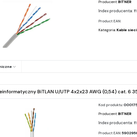
Producent:
BITNER
T
Product EAN:
Kategoria:
Kable siec
niczne
leinformatyczny BiTLAN U/UTP 4x2x23 AWG (0,54) cat. 6 
Kod produktu:
000175
Producent:
BITNER
T
Product EAN:
5902956