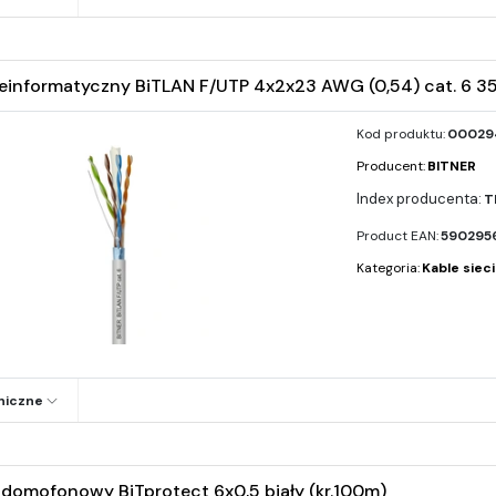
leinformatyczny BiTLAN F/UTP 4x2x23 AWG (0,54) cat. 6 3
Kod produktu:
000294
Producent:
BITNER
T
Product EAN:
5902956
Kategoria:
Kable siec
niczne
domofonowy BiTprotect 6x0,5 biały (kr.100m)