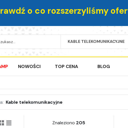
rawdź o co rozszerzyliśmy ofer
KABLE TELEKOMUNIKACYJNE
SEARCH
AMP
NOWOŚCI
TOP CENA
BLOG
a:
Kable telekomunikacyjne
Znaleziono
205