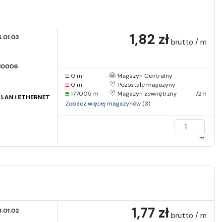
1,82 zł
.01.03
brutto / m
I0006
0 m
Magazyn Centralny
0 m
Pozostałe magazyny
177005 m
Magazyn zewnętrzny
72 h
i LAN i ETHERNET
Zobacz więcej magazynów (3)
m
1,77 zł
.01.02
brutto / m