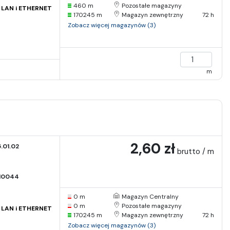
460 m
Pozostałe magazyny
i LAN i ETHERNET
170245 m
Magazyn zewnętrzny
72 h
Zobacz więcej magazynów (3)
m
2,60 zł
.01.02
brutto / m
I0044
0 m
Magazyn Centralny
0 m
Pozostałe magazyny
i LAN i ETHERNET
170245 m
Magazyn zewnętrzny
72 h
Zobacz więcej magazynów (3)