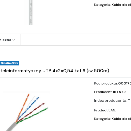
Kategoria:
Kable siec
niczne
teleinformatyczny UTP 4x2x0,54 kat.6 (sz.500m)
Kod produktu:
000175
Producent:
BITNER
T
Product EAN:
Kategoria:
Kable siec