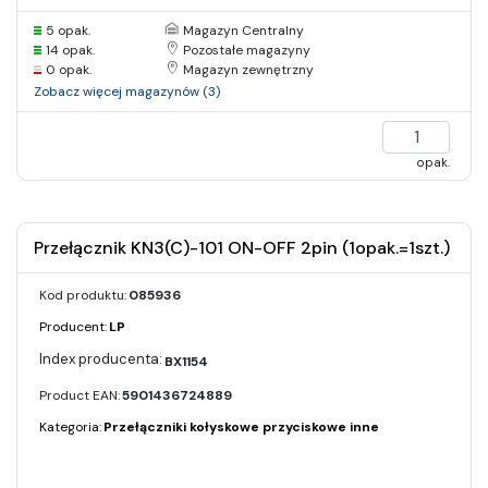
5 opak.
Magazyn Centralny
14 opak.
Pozostałe magazyny
0 opak.
Magazyn zewnętrzny
Zobacz więcej magazynów (3)
opak.
Przełącznik KN3(C)-101 ON-OFF 2pin (1opak.=1szt.)
Kod produktu:
085936
Producent:
LP
BX1154
Product EAN:
5901436724889
Kategoria:
Przełączniki kołyskowe przyciskowe inne