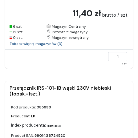
11,40 zł
brutto / szt.
6 szt.
Magazyn Centralny
12 szt.
Pozostałe magazyny
0 szt.
Magazyn zewnętrzny
Zobacz więcej magazynów (3)
szt.
Przełącznik IRS-101-1B wąski 230V niebieski
(1opak.=1szt.)
Kod produktu:
085933
Producent:
LP
BX5060
Product EAN:
5901436724520