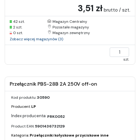
3,51 zł
brutto / szt.
42 szt.
Magazyn Centralny
2 szt.
Pozostałe magazyny
0 szt.
Magazyn zewnętrzny
Zobacz więcej magazynów (3)
szt.
Przełącznik PBS-28B 2A 250V off-on
Kod produktu:
30590
Producent:
LP
PRK0052
Product EAN:
5901436732129
Kategoria:
Przełączniki kołyskowe przyciskowe inne