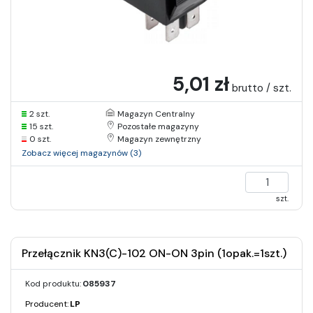
5,01 zł
brutto / szt.
2 szt.
Magazyn Centralny
15 szt.
Pozostałe magazyny
0 szt.
Magazyn zewnętrzny
Zobacz więcej magazynów (3)
szt.
Przełącznik KN3(C)-102 ON-ON 3pin (1opak.=1szt.)
Kod produktu:
085937
Producent:
LP