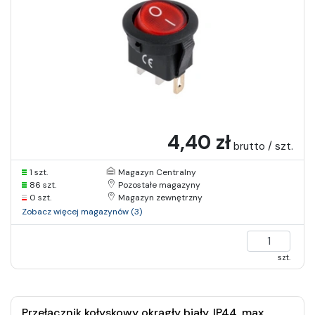
4,40 zł
brutto / szt.
1 szt.
Magazyn Centralny
86 szt.
Pozostałe magazyny
0 szt.
Magazyn zewnętrzny
Zobacz więcej magazynów (3)
szt.
Przełącznik kołyskowy okrągły biały, IP44, max.