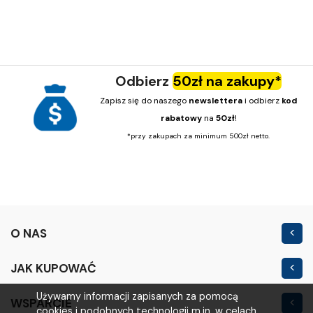
Odbierz
50zł na zakupy*
Zapisz się do naszego
newslettera
i odbierz
kod
rabatowy
na
50zł
!
*przy zakupach za minimum 500zł netto.
O NAS
Kontakt
JAK KUPOWAĆ
Nowość
Regulamin sklepu
Używamy informacji zapisanych za pomocą
WSPARCIE
Outlet
cookies i podobnych technologii m.in. w celach
Polityka prywatności