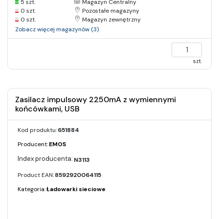
5 szt.
Magazyn Centralny
0 szt.
Pozostałe magazyny
0 szt.
Magazyn zewnętrzny
Zobacz więcej magazynów (3)
szt.
Zasilacz impulsowy 2250mA z wymiennymi
końcówkami, USB
Kod produktu:
651884
Producent:
EMOS
N3113
Product EAN:
8592920064115
Kategoria:
Ładowarki sieciowe