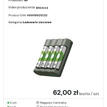
Producent:
GP
B50444
Product EAN:
4891199213212
Kategoria:
Ładowarki sieciowe
62,00 zł
brutto / szt.
2 szt.
Magazyn Centralny