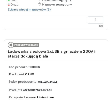
1 szt.
Pozostałe magazyny
0 szt.
Magazyn zewnętrzny
Zobacz więcej magazynów (3)
szt.
Ładowarka sieciowa 2xUSB z gniazdem 230V i
stacją dokującą biała
Kod produktu:
101836
Producent:
ORNO
OR-AE-1344
Product EAN:
5901752487451
Kategoria:
Ładowarki sieciowe