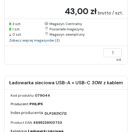
43,00 zł
brutto / szt.
3 szt.
Magazyn Centralny
1 szt.
Pozostałe magazyny
0 szt.
Magazyn zewnętrzny
Zobacz więcej magazynów (3)
szt.
Ładowarka sieciowa USB-A + USB-C 30W z kablem
Kod produktu:
079044
Producent:
PHILIPS
DLP2621C/12
Product EAN:
4895229103733
Kategoria:
Ładowarki sieciowe