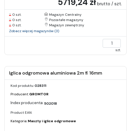
5719,24 zł
brutto / szt.
0 szt.
Magazyn Centralny
0 szt.
Pozostałe magazyny
0 szt.
Magazyn zewnętrzny
Zobacz więcej magazynów (3)
szt.
Iglica odgromowa aluminiowa 2m fi 16mm
Kod produktu:
028311
Producent:
GROMTOR
502018
Product EAN:
Kategoria:
Maszty i iglice odgromowe