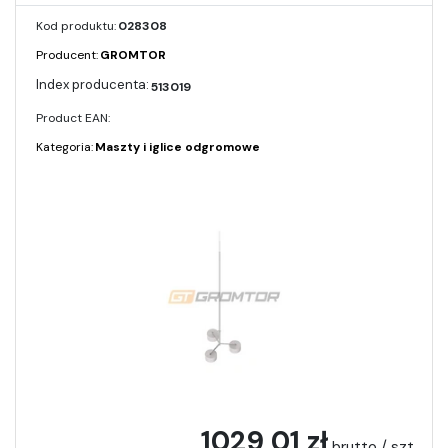
Kod produktu:
028308
Producent:
GROMTOR
513019
Product EAN:
Kategoria:
Maszty i iglice odgromowe
1029,01 zł
brutto / szt.