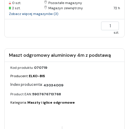
0 szt.
Pozostałe magazyny
2 szt.
Magazyn zewnętrzny
72 h
Zobacz więcej magazynów (3)
szt.
Maszt odgromowy aluminiowy 4m z podstawą
Kod produktu:
070719
Producent:
ELKO-BIS
43034009
Product EAN:
5907676713768
Kategoria:
Maszty i iglice odgromowe