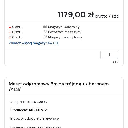
1179,00 zł
brutto / szt.
0 szt.
Magazyn Centralny
0 szt.
Pozostałe magazyny
0 szt.
Magazyn zewnętrzny
Zobacz więcej magazynów (3)
szt.
Maszt odgromowy 5m na trójnogu z betonem
/ALS/
Kod produktu:
042672
Producent:
AN-KOM 2
H926237