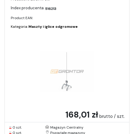
516213
Product EAN:
Kategoria:
Maszty i iglice odgromowe
168,01 zł
brutto / szt.
0 szt.
Magazyn Centralny
0 szt.
Pozostałe magazyny