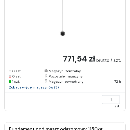
771,54 zł
brutto / szt.
0 szt.
Magazyn Centralny
0 szt.
Pozostałe magazyny
1 szt.
Magazyn zewnętrzny
72 h
Zobacz więcej magazynów (3)
szt.
Fundament pod maszt odgromowy 1150kg