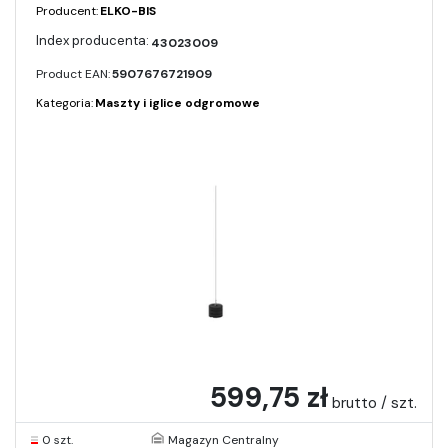
Producent:
ELKO-BIS
43023009
Product EAN:
5907676721909
Kategoria:
Maszty i iglice odgromowe
599,75 zł
brutto / szt.
0 szt.
Magazyn Centralny