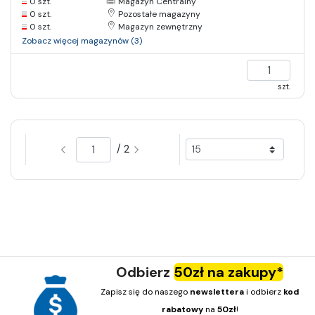
0 szt.
Magazyn Centralny
0 szt.
Pozostałe magazyny
0 szt.
Magazyn zewnętrzny
Zobacz więcej magazynów (3)
szt.
/ 2
Odbierz
50zł na zakupy*
Zapisz się do naszego
newslettera
i odbierz
kod
rabatowy
na
50zł
!