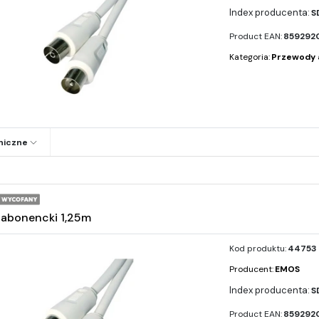
S
Product EAN:
859292
Kategoria:
Przewody 
niczne
abonencki 1,25m
Kod produktu:
44753
Producent:
EMOS
S
Product EAN:
859292