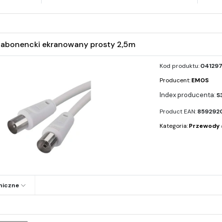
abonencki ekranowany prosty 2,5m
Kod produktu:
04129
Producent:
EMOS
S
Product EAN:
859292
Kategoria:
Przewody 
niczne