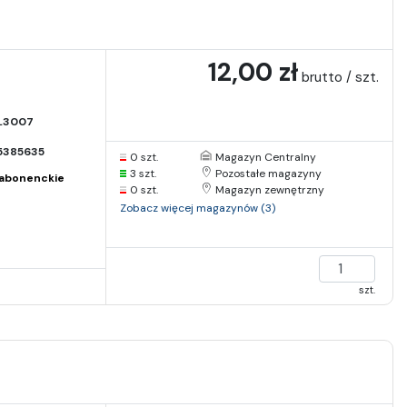
12,00 zł
brutto / szt.
L3007
5385635
0 szt.
Magazyn Centralny
3 szt.
Pozostałe magazyny
abonenckie
0 szt.
Magazyn zewnętrzny
Zobacz więcej magazynów (3)
szt.