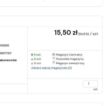
15,50 zł
7
brutto / szt.
30200
0107737
5 szt.
Magazyn Centralny
0 szt.
Pozostałe magazyny
abonenckie
0 szt.
Magazyn zewnętrzny
Zobacz więcej magazynów (3)
szt.