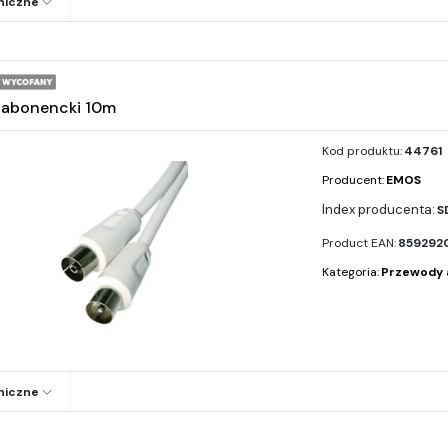
niczne
 abonencki 10m
Kod produktu:
44761
Producent:
EMOS
S
Product EAN:
859292
Kategoria:
Przewody 
niczne