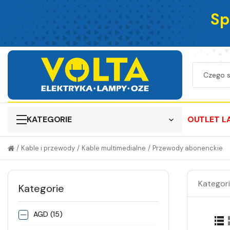
Sp
KATEGORIE
OUTLET L
/
Kable i przewody
/
Kable multimedialne
/
Przewody abonenckie
Kategori
Kategorie
AGD (15)