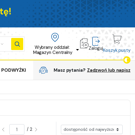
tę!
Wybrany oddział: 
Zaloguj
Koszyk pusty
Magazyn Centralny
PODWYŻKI
Masz pytania?
Zadzwoń lub napisz
/ 2