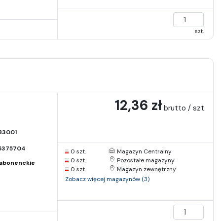
szt.
12,36 zł
brutto / szt.
B3001
5375704
0 szt.
Magazyn Centralny
0 szt.
Pozostałe magazyny
abonenckie
0 szt.
Magazyn zewnętrzny
Zobacz więcej magazynów (3)