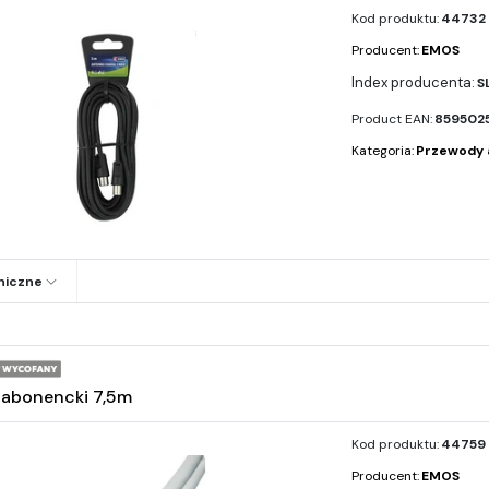
Kod produktu:
44732
Producent:
EMOS
S
Product EAN:
859502
Kategoria:
Przewody 
niczne
 abonencki 7,5m
Kod produktu:
44759
Producent:
EMOS