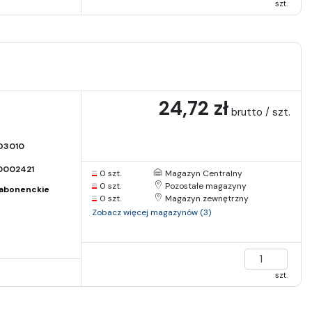
szt.
24,72 zł
brutto / szt.
D3010
0002421
0 szt.
Magazyn Centralny
0 szt.
Pozostałe magazyny
abonenckie
0 szt.
Magazyn zewnętrzny
Zobacz więcej magazynów (3)
szt.