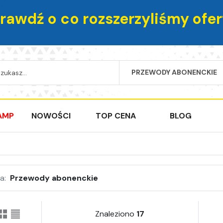
rawdź o co rozszerzyliśmy ofer
PRZEWODY ABONENCKIE
SEARCH
AMP
NOWOŚCI
TOP CENA
BLOG
a:
Przewody abonenckie
Znaleziono
17