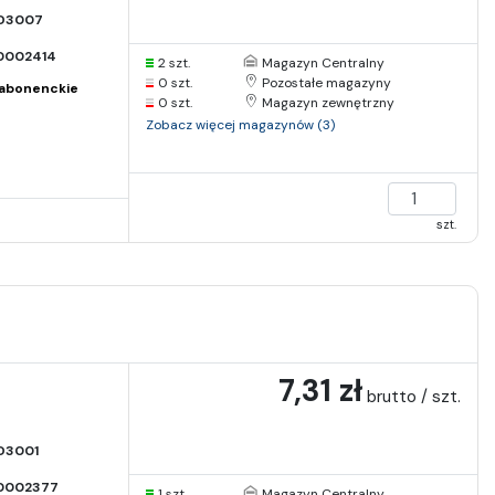
D3007
0002414
2 szt.
Magazyn Centralny
0 szt.
Pozostałe magazyny
abonenckie
0 szt.
Magazyn zewnętrzny
Zobacz więcej magazynów (3)
szt.
7,31 zł
brutto / szt.
D3001
0002377
1 szt.
Magazyn Centralny