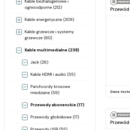
Kable bezhalogenowe i
ognioodporne (212)
Przewód 
Kable energetyczne (309)
Kable grzewcze i systemy
grzewcze (60)
Kable multimedialne (238)
Jack (26)
Kable HDMI i audio (55)
Patchcordy krosowe
Dane tech
miedziane (59)
Przewody abonenckie (17)
Przewody głośnikowe (17)
Przewód
Przewody USB (55)