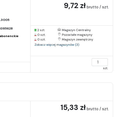
9,72 zł
brutto / szt.
L3005
5385628
2 szt.
Magazyn Centralny
0 szt.
Pozostałe magazyny
abonenckie
0 szt.
Magazyn zewnętrzny
Zobacz więcej magazynów (3)
szt.
15,33 zł
brutto / szt.