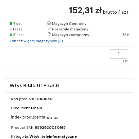
152,31 zł
brutto / szt.
4 szt.
Magazyn Centralny
0 szt.
Pozostałe magazyny
211 szt.
Magazyn zewnętrzny
72 h
Zobacz więcej magazynów (3)
szt.
Wtyk RJ45 UTP kat.6
Kod produktu:
040850
Producent:
EMOS
K0103
Product EAN:
8592920030165
Kategoria:
Wtyki teleinformatyczne