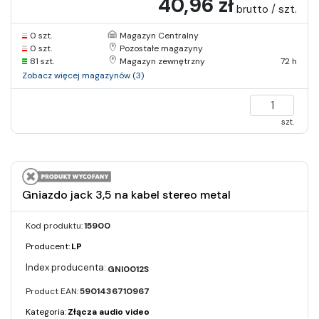
40,96 zł
brutto / szt.
0 szt.
Magazyn Centralny
0 szt.
Pozostałe magazyny
81 szt.
Magazyn zewnętrzny
72 h
Zobacz więcej magazynów (3)
szt.
Gniazdo jack 3,5 na kabel stereo metal
Kod produktu:
15900
Producent:
LP
GNI0012S
Product EAN:
5901436710967
Kategoria:
Złącza audio video