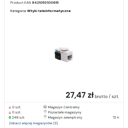
Product EAN:
8421053100615
Kategoria:
Wtyki teleinformatyczne
27,47 zł
brutto / szt.
0 szt.
Magazyn Centralny
0 szt.
Pozostałe magazyny
248 szt.
Magazyn zewnętrzny
72 h
Zobacz więcej magazynów (3)