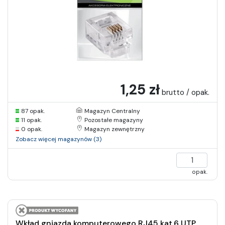
1,25 zł
brutto / opak.
87 opak.
Magazyn Centralny
11 opak.
Pozostałe magazyny
0 opak.
Magazyn zewnętrzny
Zobacz więcej magazynów (3)
opak.
Wkład gniazda komputerowego RJ45 kat.6 UTP