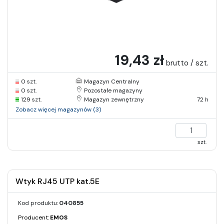
19,43 zł
brutto / szt.
0 szt.
Magazyn Centralny
0 szt.
Pozostałe magazyny
129 szt.
Magazyn zewnętrzny
72 h
Zobacz więcej magazynów (3)
szt.
Wtyk RJ45 UTP kat.5E
Kod produktu:
040855
Producent:
EMOS