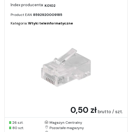
K0102
Product EAN:
8592920009185
Kategoria:
Wtyki teleinformatyczne
0,50 zł
brutto / szt.
26 szt.
Magazyn Centralny
80 szt.
Pozostałe magazyny