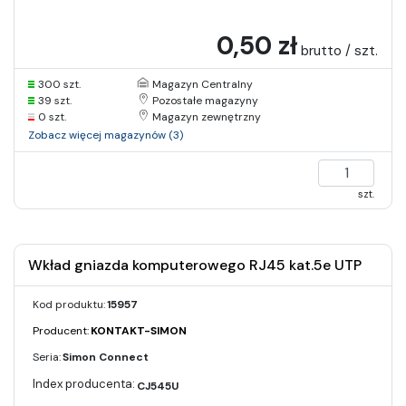
0,50 zł
brutto / szt.
300 szt.
Magazyn Centralny
39 szt.
Pozostałe magazyny
0 szt.
Magazyn zewnętrzny
Zobacz więcej magazynów (3)
szt.
Wkład gniazda komputerowego RJ45 kat.5e UTP
Kod produktu:
15957
Producent:
KONTAKT-SIMON
Seria:
Simon Connect
CJ545U