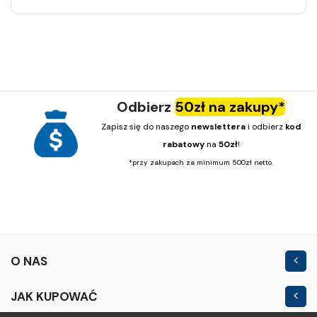
Odbierz
50zł na zakupy*
Zapisz się do naszego
newslettera
i odbierz
kod
rabatowy
na
50zł
!
*przy zakupach za minimum 500zł netto.
O NAS
Kontakt
JAK KUPOWAĆ
Nowość
Regulamin sklepu