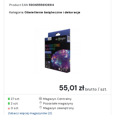
Product EAN:
5906555610884
Kategoria:
Oświetlenie świąteczne i dekoracje
55,01 zł
brutto / szt.
27 szt.
Magazyn Centralny
2 szt.
Pozostałe magazyny
0 szt.
Magazyn zewnętrzny
Zobacz więcej magazynów (3)