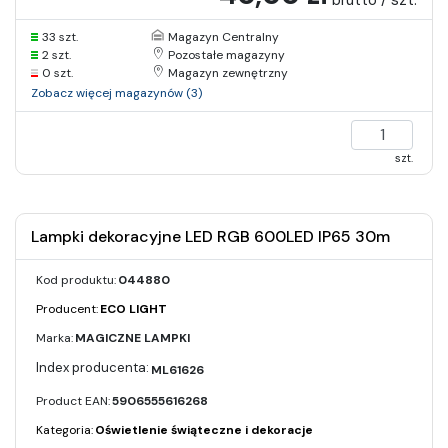
brutto / szt.
33 szt.
Magazyn Centralny
2 szt.
Pozostałe magazyny
0 szt.
Magazyn zewnętrzny
Zobacz więcej magazynów (3)
szt.
Lampki dekoracyjne LED RGB 600LED IP65 30m
Kod produktu:
044880
Producent:
ECO LIGHT
Marka:
MAGICZNE LAMPKI
ML61626
Product EAN:
5906555616268
Kategoria:
Oświetlenie świąteczne i dekoracje