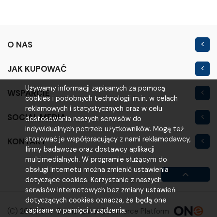
O NAS
Kontakt
JAK KUPOWAĆ
Nowość
Regulamin sklepu
Używamy informacji zapisanych za pomocą
WSPARCIE
Outlet
cookies i podobnych technologii m.in. w celach
Polityka prywatności
Moje konto
reklamowych i statystycznych oraz w celu
SOCIAL MEDIA
Warunki i koszty
dostosowania naszych serwisów do
Logowanie
indywidualnych potrzeb użytkowników. Mogą też
Reklamacje i zwroty
stosować je współpracujący z nami reklamodawcy,
KONTAKT
Rejestracja
firmy badawcze oraz dostawcy aplikacji
VOLTA
Poradniki
multimedialnych. W programie służącym do
obsługi Internetu można zmienić ustawienia
ul. Poznańska 200M
FAQ
dotyczące cookies. Korzystanie z naszych
63-800 Gostyń
serwisów internetowych bez zmiany ustawień
dotyczących cookies oznacza, że będą one
(65) 521 00 13
zapisane w pamięci urządzenia.
(C) 2024 One Omnichannel Commerce Platform