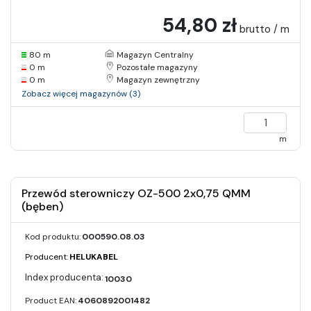
54,80 zł
brutto / m
80 m
Magazyn Centralny
0 m
Pozostałe magazyny
0 m
Magazyn zewnętrzny
Zobacz więcej magazynów (3)
m
Przewód sterowniczy OZ-500 2x0,75 QMM
(bęben)
Kod produktu:
000590.08.03
Producent:
HELUKABEL
10030
Product EAN:
4060892001482