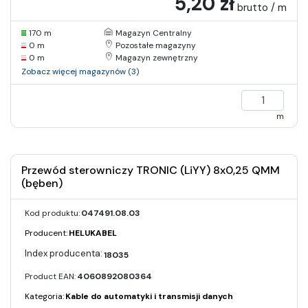
5,20 zł
brutto / m
170 m
Magazyn Centralny
0 m
Pozostałe magazyny
0 m
Magazyn zewnętrzny
Zobacz więcej magazynów (3)
m
Przewód sterowniczy TRONIC (LiYY) 8x0,25 QMM
(bęben)
Kod produktu:
047491.08.03
Producent:
HELUKABEL
18035
Product EAN:
4060892080364
Kategoria:
Kable do automatyki i transmisji danych