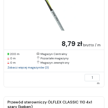
8,79 zł
brutto / m
200 m
Magazyn Centralny
0 m
Pozostałe magazyny
0 m
Magazyn zewnętrzny
Zobacz więcej magazynów (3)
m
Przewód sterowniczy ÖLFLEX CLASSIC 110 4x1
szary (bęben)