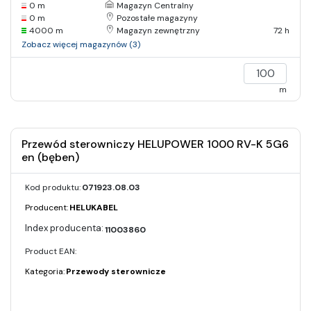
0 m
Magazyn Centralny
0 m
Pozostałe magazyny
4000 m
Magazyn zewnętrzny
72 h
Zobacz więcej magazynów (3)
m
Przewód sterowniczy HELUPOWER 1000 RV-K 5G6
en (bęben)
Kod produktu:
071923.08.03
Producent:
HELUKABEL
11003860
Product EAN:
Kategoria:
Przewody sterownicze