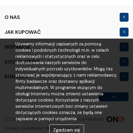
O NAS
Kontakt
JAK KUPOWAĆ
Nowość
Regulamin sklepu
Używamy informacji zapisanych za pomocą
WSPARCIE
Outlet
cookies i podobnych technologii m.in. w celach
Polityka prywatności
Moje konto
reklamowych i statystycznych oraz w celu
SOCIAL MEDIA
Warunki i koszty
dostosowania naszych serwisów do
Logowanie
indywidualnych potrzeb użytkowników. Mogą też
Reklamacje i zwroty
stosować je współpracujący z nami reklamodawcy,
KONTAKT
Rejestracja
firmy badawcze oraz dostawcy aplikacji
VOLTA
Poradniki
multimedialnych. W programie służącym do
obsługi Internetu można zmienić ustawienia
ul. Poznańska 200M
FAQ
dotyczące cookies. Korzystanie z naszych
63-800 Gostyń
serwisów internetowych bez zmiany ustawień
dotyczących cookies oznacza, że będą one
(65) 521 00 13
zapisane w pamięci urządzenia.
(C) 2024 One Omnichannel Commerce Platform
b2b@voltahurt.pl
Projekt i wykonanie:
WEBSITEGROUP
Zgadzam się