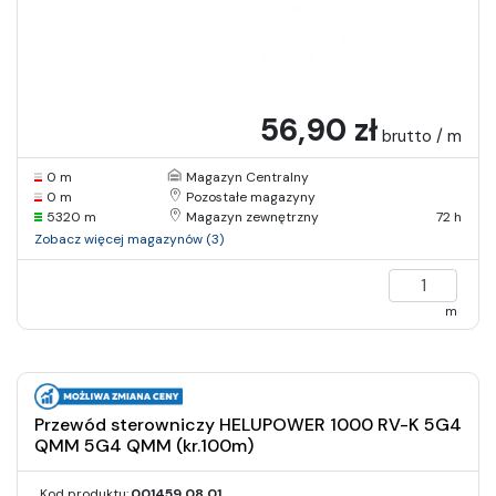
56,90 zł
brutto / m
0 m
Magazyn Centralny
0 m
Pozostałe magazyny
5320 m
Magazyn zewnętrzny
72 h
Zobacz więcej magazynów (3)
m
Przewód sterowniczy HELUPOWER 1000 RV-K 5G4
QMM 5G4 QMM (kr.100m)
Kod produktu:
001459.08.01