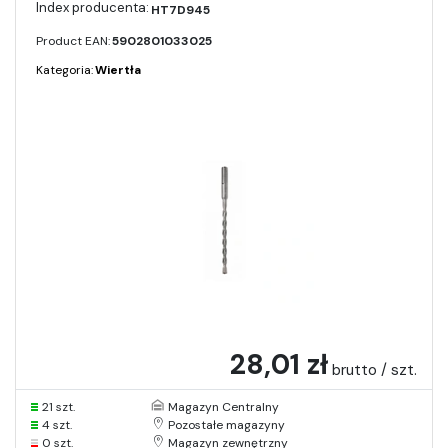
HT7D945
Product EAN:
5902801033025
Kategoria:
Wiertła
28,01 zł
brutto / szt.
21 szt.
Magazyn Centralny
4 szt.
Pozostałe magazyny
0 szt.
Magazyn zewnętrzny