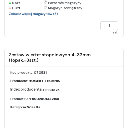
6 szt.
Pozostałe magazyny
0 szt.
Magazyn zewnętrzny
Zobacz więcej magazynów (3)
szt.
Zestaw wierteł stopniowych 4-32mm
(1opak.=3szt.)
Kod produktu:
070531
Producent:
HOGERT TECHNIK
HT6D325
Product EAN:
5902801342158
Kategoria:
Wiertła