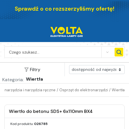
Sprawdź o co rozszerzyliśmy ofertę!
SEARCH
Filtry
Wiertła
Kategoria:
tronarzędzia i narzędzia ręczne
/
Osprzęt do elektronarzędzi
/
Wiertła
Wiertło do betonu SDS+ 6x110mm BX4
Kod produktu:
026785