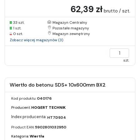
62,39 zł
brutto / szt.
33 szt.
Magazyn Centralny
1 szt.
Pozostałe magazyny
0 szt.
Magazyn zewnętrzny
Zobacz więcej magazynów (3)
szt.
Wiertło do betonu SDS+ 10x600mm BX2
Kod produktu:
040176
Producent:
HOGERT TECHNIK
HT7D934
Product EAN:
5902801032950
Kategoria:
Wiertła