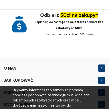
Odbierz
50zł na zakupy*
Zapisz się do naszego
newslettera
i odbierz
kod
rabatowy
na
50zł
!
*przy zakupach za minimum 500zł netto.
O NAS
Kontakt
JAK KUPOWAĆ
Nowość
Regulamin sklepu
Używamy informacji zapisanych za pomocą
WSPARCIE
Outlet
cookies i podobnych technologii m.in. w celach
Polityka prywatności
Moje konto
reklamowych i statystycznych oraz w celu
SOCIAL MEDIA
Warunki i koszty
dostosowania naszych serwisów do
Logowanie