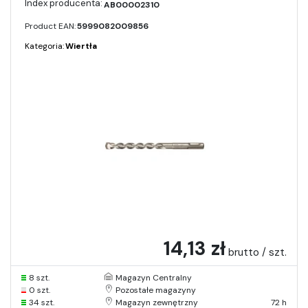
AB00002310
Product EAN:
5999082009856
Kategoria:
Wiertła
14,13 zł
brutto / szt.
8 szt.
Magazyn Centralny
0 szt.
Pozostałe magazyny
34 szt.
Magazyn zewnętrzny
72 h