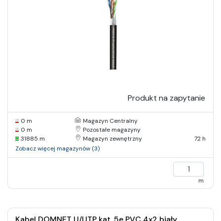
Produkt na zapytanie
0 m
Magazyn Centralny
0 m
Pozostałe magazyny
31885 m
Magazyn zewnętrzny
72 h
Zobacz więcej magazynów (3)
m
Kabel DOMNET U/UTP kat. 5e PVC 4x2 biały