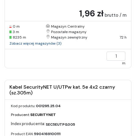
1,96 zł
brutto / m
0 m
Magazyn Centralny
3 m
Pozostałe magazyny
8235 m
Magazyn zewnętrzny
72 h
Zobacz więcej magazynów (3)
m
Kabel SecurityNET U/UTPw kat. 5e 4x2 czarny
(sz.305m)
Kod produktu:
001295.25.04
Producent:
SECURITYNET
SEC5EUTPG305
Product EAN:
5904169100111