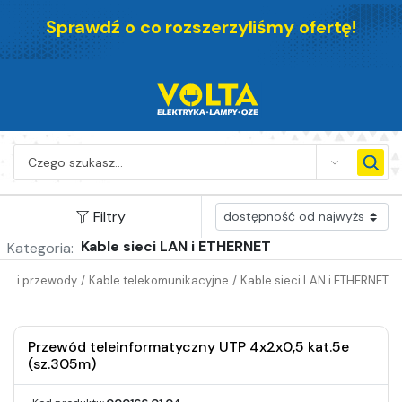
Sprawdź o co rozszerzyliśmy ofertę!
SEARCH
Filtry
Kable sieci LAN i ETHERNET
Kategoria:
ble i przewody
/
Kable telekomunikacyjne
/
Kable sieci LAN i ETHERNET
Przewód teleinformatyczny UTP 4x2x0,5 kat.5e
(sz.305m)