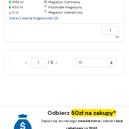
3192 m
Magazyn Centralny
420 m
Pozostałe magazyny
0 m
Magazyn zewnętrzny
Zobacz więcej magazynów (3)
m
/ 6
Odbierz
50zł na zakupy*
Zapisz się do naszego
newslettera
i odbierz
kod
rabatowy
na
50zł
!