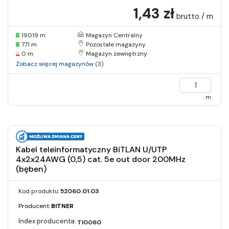
1,43 zł
brutto / m
19019 m
Magazyn Centralny
771 m
Pozostałe magazyny
0 m
Magazyn zewnętrzny
Zobacz więcej magazynów (3)
m
Kabel teleinformatyczny BiTLAN U/UTP
4x2x24AWG (0,5) cat. 5e out door 200MHz
(bęben)
Kod produktu:
52060.01.03
Producent:
BITNER
TI0060