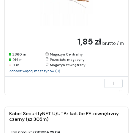
1,85 zł
brutto / m
2860 m
Magazyn Centralny
914 m
Pozostałe magazyny
0 m
Magazyn zewnętrzny
Zobacz więcej magazynów (3)
m
Kabel SecurityNET U/UTPz kat. 5e PE zewnętrzny
czarny (sz.305m)
Kod produktu:
001054.25.04