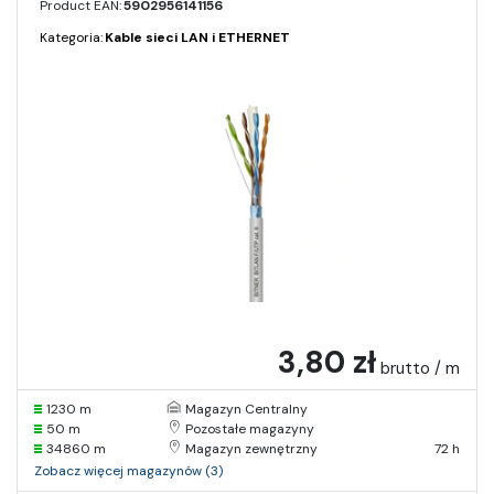
Product EAN:
5902956141156
Kategoria:
Kable sieci LAN i ETHERNET
3,80 zł
brutto / m
1230 m
Magazyn Centralny
50 m
Pozostałe magazyny
34860 m
Magazyn zewnętrzny
72 h
Zobacz więcej magazynów (3)