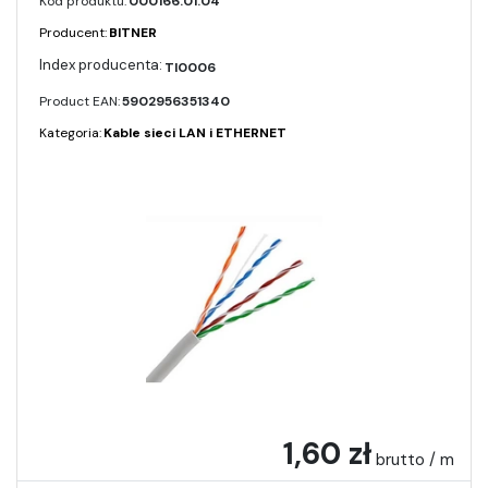
Kod produktu:
000166.01.04
Producent:
BITNER
TI0006
Product EAN:
5902956351340
Kategoria:
Kable sieci LAN i ETHERNET
1,60 zł
brutto / m