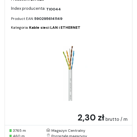
TI0044
Product EAN:
5902956141149
Kategoria:
Kable sieci LAN i ETHERNET
2,30 zł
brutto / m
3765 m
Magazyn Centralny
460 m
Pozostałe magazyny