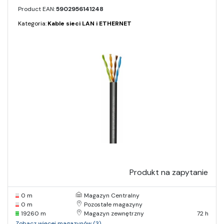
Product EAN:
5902956141248
Kategoria:
Kable sieci LAN i ETHERNET
Produkt na zapytanie
0 m
Magazyn Centralny
0 m
Pozostałe magazyny
19260 m
Magazyn zewnętrzny
72 h
Zobacz więcej magazynów (3)