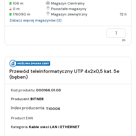
106 m
Magazyn Centralny
0 m
Pozostałe magazyny
176090 m
Magazyn zewnętrzny
72 h
Zobacz więcej magazynów (3)
m
Przewód teleinformatyczny UTP 4x2x0,5 kat. 5e
(bęben)
Kod produktu:
000166.01.03
Producent:
BITNER
TI0006
Product EAN:
Kategoria:
Kable sieci LAN i ETHERNET