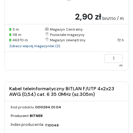
2,90 zł
brutto / m
5 m
Magazyn Centralny
118 m
Pozostałe magazyny
46370 m
Magazyn zewnętrzny
72 h
Zobacz więcej magazynów (3)
m
Kabel teleinformatyczny BiTLAN F/UTP 4x2x23
AWG (0,54) cat. 6 35 0MHz (sz.305m)
Kod produktu:
000294.01.04
Producent:
BITNER
TI0048