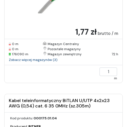
1,77 zł
brutto / m
0 m
Magazyn Centralny
0 m
Pozostałe magazyny
176090 m
Magazyn zewnętrzny
72 h
Zobacz więcej magazynów (3)
m
Kabel teleinformatyczny BiTLAN U/UTP 4x2x23
AWG (0,54) cat. 6 35 0MHz (sz.305m)
Kod produktu:
000175.01.04
Producent:
BITNER