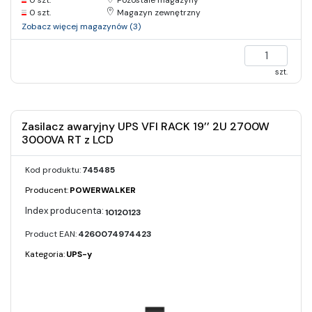
0 szt.
Pozostałe magazyny
0 szt.
Magazyn zewnętrzny
Zobacz więcej magazynów (3)
szt.
Zasilacz awaryjny UPS VFI RACK 19’’ 2U 2700W
3000VA RT z LCD
Kod produktu:
745485
Producent:
POWERWALKER
10120123
Product EAN:
4260074974423
Kategoria:
UPS-y