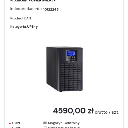
Producent:
POWERWALKER
10122243
Product EAN:
Kategoria:
UPS-y
4590,00 zł
brutto / szt.
0 szt.
Magazyn Centralny