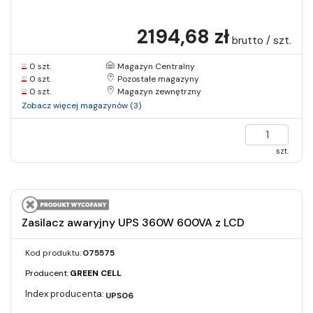
2194,68 zł
brutto / szt.
0 szt.
Magazyn Centralny
0 szt.
Pozostałe magazyny
0 szt.
Magazyn zewnętrzny
Zobacz więcej magazynów (3)
szt.
Zasilacz awaryjny UPS 360W 600VA z LCD
Kod produktu:
075575
Producent:
GREEN CELL
UPS06