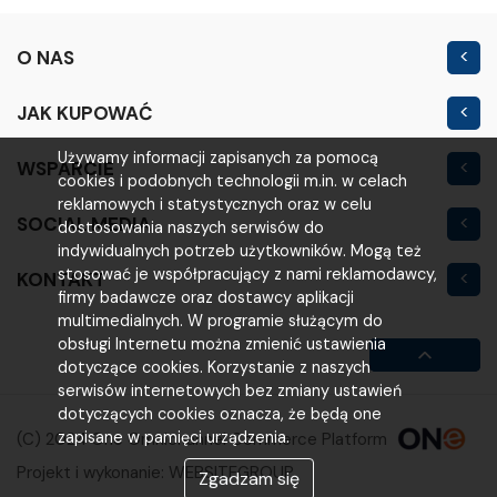
O NAS
Kontakt
JAK KUPOWAĆ
Nowość
Regulamin sklepu
Używamy informacji zapisanych za pomocą
WSPARCIE
Outlet
cookies i podobnych technologii m.in. w celach
Polityka prywatności
Moje konto
reklamowych i statystycznych oraz w celu
SOCIAL MEDIA
Warunki i koszty
dostosowania naszych serwisów do
Logowanie
indywidualnych potrzeb użytkowników. Mogą też
Reklamacje i zwroty
stosować je współpracujący z nami reklamodawcy,
KONTAKT
Rejestracja
firmy badawcze oraz dostawcy aplikacji
VOLTA
Poradniki
multimedialnych. W programie służącym do
obsługi Internetu można zmienić ustawienia
ul. Poznańska 200M
FAQ
dotyczące cookies. Korzystanie z naszych
63-800 Gostyń
serwisów internetowych bez zmiany ustawień
dotyczących cookies oznacza, że będą one
(65) 521 00 13
zapisane w pamięci urządzenia.
(C) 2024 One Omnichannel Commerce Platform
b2b@voltahurt.pl
Projekt i wykonanie:
WEBSITEGROUP
Zgadzam się