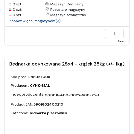
0 szt.
Magazyn Centralny
0 szt.
Pozostałe magazyny
0 szt.
Magazyn zewnętrzny
Zobacz więcej magazynów (3)
szt.
Bednarka ocynkowana 25x4 - krążek 25kg (+/- 1kg)
Kod produktu:
027008
Producent:
CYNK-MAL
SGDD11-400-0025-500-25-1
Product EAN:
5901602400210
Kategoria:
Bednarka płaskownik