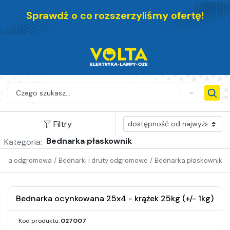
Sprawdź o co rozszerzyliśmy ofertę!
SEARCH
Filtry
Bednarka płaskownik
Kategoria:
ona odgromowa
/
Bednarki i druty odgromowe
/
Bednarka płaskownik
Bednarka ocynkowana 25x4 - krążek 25kg (+/- 1kg)
Kod produktu:
027007