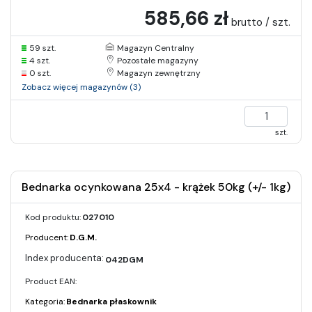
585,66 zł
brutto / szt.
59 szt.
Magazyn Centralny
4 szt.
Pozostałe magazyny
0 szt.
Magazyn zewnętrzny
Zobacz więcej magazynów (3)
szt.
Bednarka ocynkowana 25x4 - krążek 50kg (+/- 1kg)
Kod produktu:
027010
Producent:
D.G.M.
042DGM
Product EAN:
Kategoria:
Bednarka płaskownik