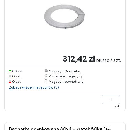
312,42 zł
brutto / szt.
69 szt.
Magazyn Centralny
0 szt.
Pozostałe magazyny
0 szt.
Magazyn zewnętrzny
Zobacz więcej magazynów (3)
szt.
Bednarka ocynkowana 30x4 - krążek 50kg (+/-