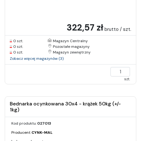
322,57 zł
brutto / szt.
0 szt.
Magazyn Centralny
0 szt.
Pozostałe magazyny
0 szt.
Magazyn zewnętrzny
Zobacz więcej magazynów (3)
szt.
Bednarka ocynkowana 30x4 - krążek 50kg (+/-
1kg)
Kod produktu:
027013
Producent:
CYNK-MAL