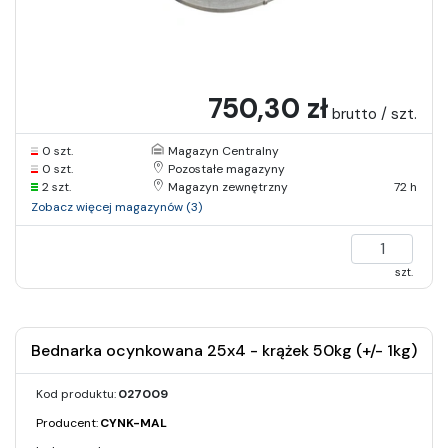
750,30 zł
brutto / szt.
0 szt.
Magazyn Centralny
0 szt.
Pozostałe magazyny
2 szt.
Magazyn zewnętrzny
72 h
Zobacz więcej magazynów (3)
szt.
Bednarka ocynkowana 25x4 - krążek 50kg (+/- 1kg)
Kod produktu:
027009
Producent:
CYNK-MAL