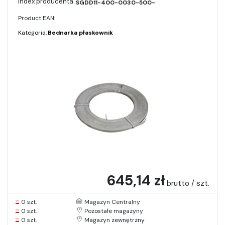
SGDD11-400-0030-500-
Product EAN:
Kategoria:
Bednarka płaskownik
645,14 zł
brutto / szt.
0 szt.
Magazyn Centralny
0 szt.
Pozostałe magazyny
0 szt.
Magazyn zewnętrzny