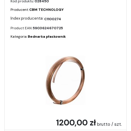
Kod produktu:
028450
Producent:
CBM TECHNOLOGY
C1100274
Product EAN:
5903624670725
Kategoria:
Bednarka płaskownik
1200,00 zł
brutto / szt.