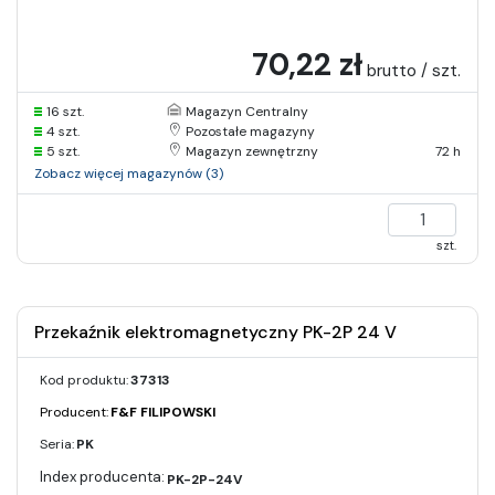
70,22 zł
brutto / szt.
16 szt.
Magazyn Centralny
4 szt.
Pozostałe magazyny
5 szt.
Magazyn zewnętrzny
72 h
Zobacz więcej magazynów (3)
szt.
Przekaźnik elektromagnetyczny PK-2P 24 V
Kod produktu:
37313
Producent:
F&F FILIPOWSKI
Seria:
PK
PK-2P-24V