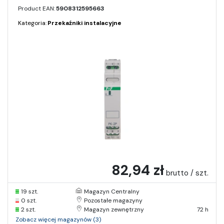
Product EAN:
5908312595663
Kategoria:
Przekaźniki instalacyjne
82,94 zł
brutto / szt.
19 szt.
Magazyn Centralny
0 szt.
Pozostałe magazyny
2 szt.
Magazyn zewnętrzny
72 h
Zobacz więcej magazynów (3)