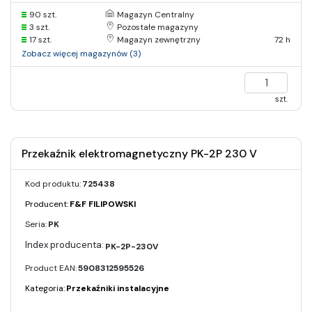
90 szt.
Magazyn Centralny
3 szt.
Pozostałe magazyny
17 szt.
Magazyn zewnętrzny
72 h
Zobacz więcej magazynów (3)
szt.
Przekaźnik elektromagnetyczny PK-2P 230 V
Kod produktu:
725438
Producent:
F&F FILIPOWSKI
Seria:
PK
PK-2P-230V
Product EAN:
5908312595526
Kategoria:
Przekaźniki instalacyjne