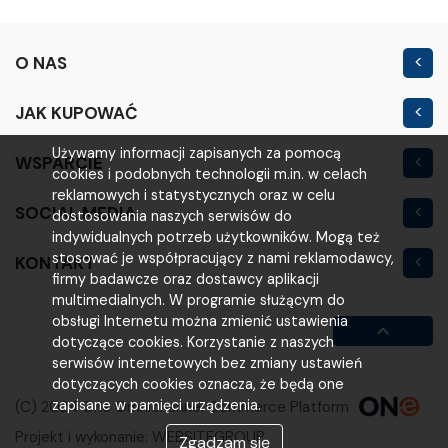
O NAS
Kontakt
JAK KUPOWAĆ
Nowość
Regulamin sklepu
Używamy informacji zapisanych za pomocą
WSPARCIE
Outlet
cookies i podobnych technologii m.in. w celach
Polityka prywatności
Moje konto
reklamowych i statystycznych oraz w celu
SOCIAL MEDIA
Warunki i koszty
dostosowania naszych serwisów do
Logowanie
indywidualnych potrzeb użytkowników. Mogą też
Reklamacje i zwroty
stosować je współpracujący z nami reklamodawcy,
KONTAKT
Rejestracja
firmy badawcze oraz dostawcy aplikacji
VOLTA
Poradniki
multimedialnych. W programie służącym do
obsługi Internetu można zmienić ustawienia
ul. Poznańska 200M
FAQ
dotyczące cookies. Korzystanie z naszych
63-800 Gostyń
serwisów internetowych bez zmiany ustawień
dotyczących cookies oznacza, że będą one
(65) 521 00 13
zapisane w pamięci urządzenia.
(C) 2024 One Omnichannel Commerce Platform
b2b@voltahurt.pl
Projekt i wykonanie:
WEBSITEGROUP
Zgadzam się