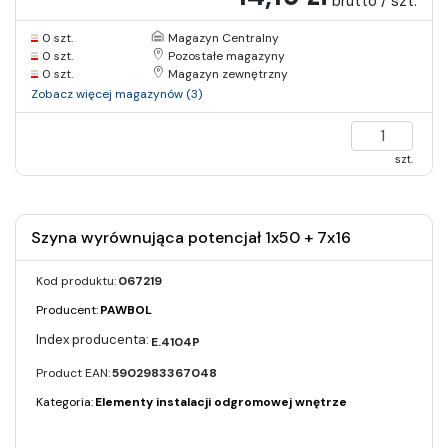
brutto / szt.
0 szt.
Magazyn Centralny
0 szt.
Pozostałe magazyny
0 szt.
Magazyn zewnętrzny
Zobacz więcej magazynów (3)
szt.
Szyna wyrównująca potencjał 1x50 + 7x16
Kod produktu:
067219
Producent:
PAWBOL
E.4104P
Product EAN:
5902983367048
Kategoria:
Elementy instalacji odgromowej wnętrze