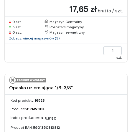
17,65 zł
brutto / szt.
0 szt.
Magazyn Centralny
5 szt.
Pozostałe magazyny
0 szt.
Magazyn zewnętrzny
Zobacz więcej magazynów (3)
szt.
Opaska uziemiająca 1/8-3/8’’
Kod produktu:
16528
Producent:
PAWBOL
R.8180
Product EAN:
5901350813812