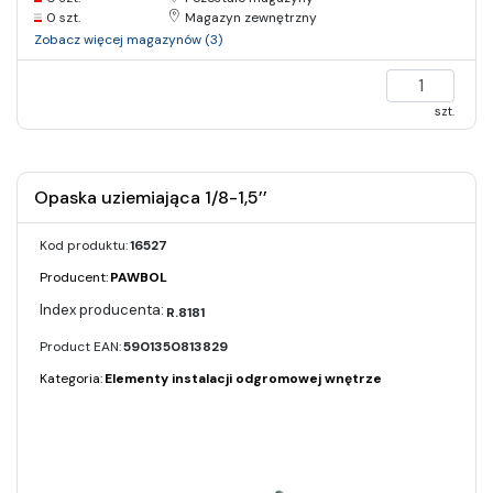
0 szt.
Magazyn zewnętrzny
Zobacz więcej magazynów (3)
szt.
Opaska uziemiająca 1/8-1,5’’
Kod produktu:
16527
Producent:
PAWBOL
R.8181
Product EAN:
5901350813829
Kategoria:
Elementy instalacji odgromowej wnętrze