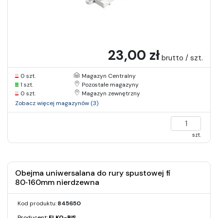
23,00 zł
brutto / szt.
0 szt.
Magazyn Centralny
1 szt.
Pozostałe magazyny
0 szt.
Magazyn zewnętrzny
Zobacz więcej magazynów (3)
szt.
Obejma uniwersalana do rury spustowej fi
80‑160mm nierdzewna
Kod produktu:
845650
Producent:
ELKO-BIS