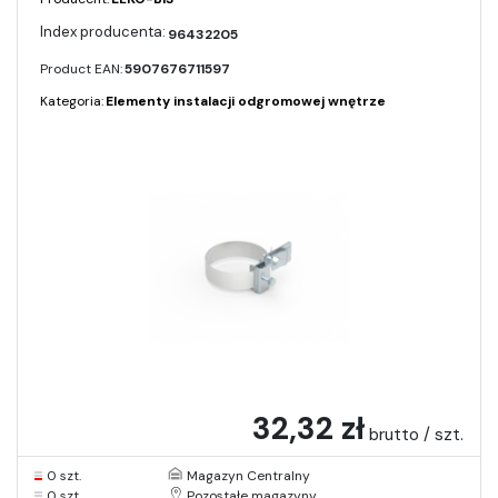
96432205
Product EAN:
5907676711597
Kategoria:
Elementy instalacji odgromowej wnętrze
32,32 zł
brutto / szt.
0 szt.
Magazyn Centralny
0 szt.
Pozostałe magazyny