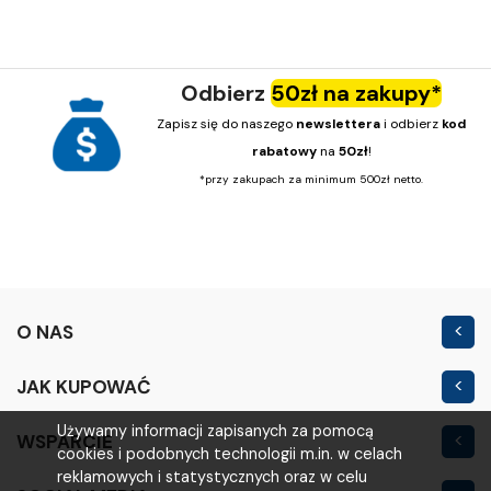
Odbierz
50zł na zakupy*
Zapisz się do naszego
newslettera
i odbierz
kod
rabatowy
na
50zł
!
*przy zakupach za minimum 500zł netto.
O NAS
Kontakt
JAK KUPOWAĆ
Nowość
Regulamin sklepu
Używamy informacji zapisanych za pomocą
WSPARCIE
Outlet
cookies i podobnych technologii m.in. w celach
Polityka prywatności
Moje konto
reklamowych i statystycznych oraz w celu