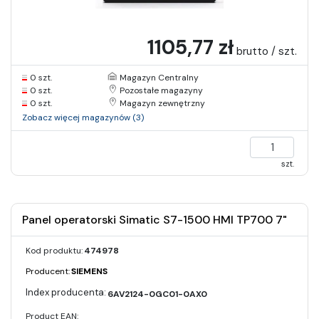
1105,77 zł
brutto / szt.
0 szt.
Magazyn Centralny
0 szt.
Pozostałe magazyny
0 szt.
Magazyn zewnętrzny
Zobacz więcej magazynów (3)
szt.
Panel operatorski Simatic S7-1500 HMI TP700 7"
Kod produktu:
474978
Producent:
SIEMENS
6AV2124-0GC01-0AX0
Product EAN: