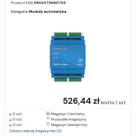
Product EAN:
5902479660783
Kategoria:
Moduły automatyka
526,44 zł
brutto / szt.
0 szt.
Magazyn Centralny
0 szt.
Pozostałe magazyny
0 szt.
Magazyn zewnętrzny
Zobacz więcej magazynów (3)