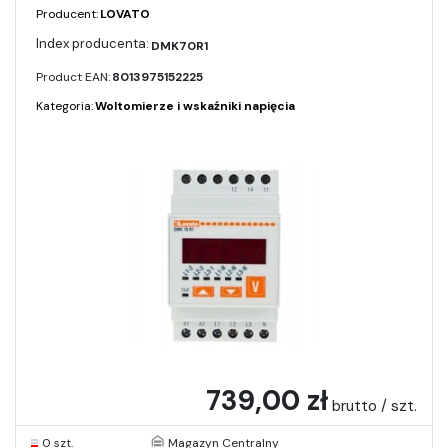
Producent:
LOVATO
DMK70R1
Product EAN:
8013975152225
Kategoria:
Woltomierze i wskaźniki napięcia
739,00 zł
brutto / szt.
0 szt.
Magazyn Centralny