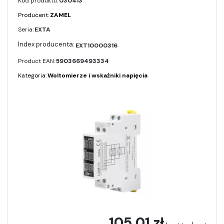
Kod produktu:
030413
Producent:
ZAMEL
Seria:
EXTA
EXT10000316
Product EAN:
5903669493334
Kategoria:
Woltomierze i wskaźniki napięcia
105,01 zł