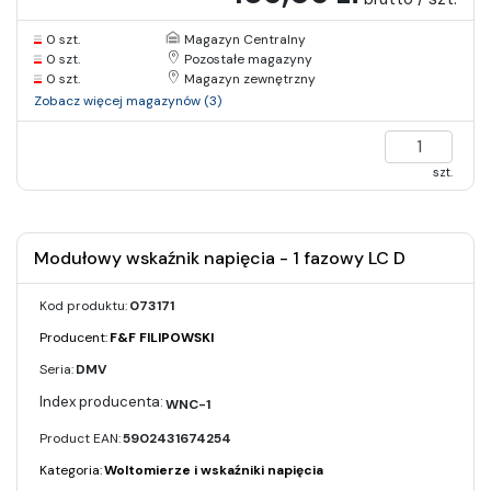
0 szt.
Magazyn Centralny
0 szt.
Pozostałe magazyny
0 szt.
Magazyn zewnętrzny
Zobacz więcej magazynów (3)
szt.
Modułowy wskaźnik napięcia - 1 fazowy LC D
Kod produktu:
073171
Producent:
F&F FILIPOWSKI
Seria:
DMV
WNC-1
Product EAN:
5902431674254
Kategoria:
Woltomierze i wskaźniki napięcia