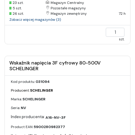
23 szt.
Magazyn Centralny
5 szt.
Pozostałe magazyny
26 szt.
Magazyn zewnętrzny
72 h
Zobacz więcej magazynów (3)
szt.
Wskaźnik napięcia 3F cyfrowy 80-500V
SCHELINGER
Kod produktu:
031094
Producent:
SCHELINGER
Marka:
SCHELINGER
Seria:
NV
A16-NV-3F
Product EAN:
5900280982377