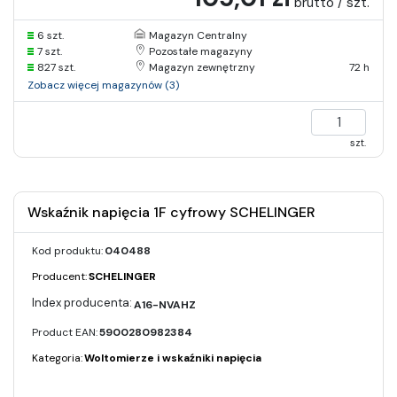
brutto / szt.
6 szt.
Magazyn Centralny
7 szt.
Pozostałe magazyny
827 szt.
Magazyn zewnętrzny
72 h
Zobacz więcej magazynów (3)
szt.
Wskaźnik napięcia 1F cyfrowy SCHELINGER
Kod produktu:
040488
Producent:
SCHELINGER
A16-NVAHZ
Product EAN:
5900280982384
Kategoria:
Woltomierze i wskaźniki napięcia