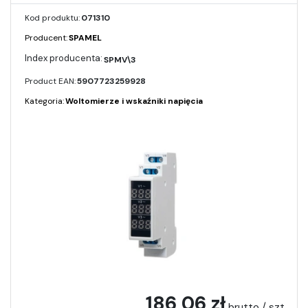
Kod produktu:
071310
Producent:
SPAMEL
SPMV\3
Product EAN:
5907723259928
Kategoria:
Woltomierze i wskaźniki napięcia
186,06 zł
brutto / szt.