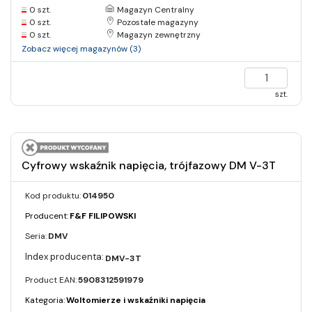
0 szt.
Magazyn Centralny
0 szt.
Pozostałe magazyny
0 szt.
Magazyn zewnętrzny
Zobacz więcej magazynów (3)
szt.
Cyfrowy wskaźnik napięcia, trójfazowy DM V-3T
Kod produktu:
014950
Producent:
F&F FILIPOWSKI
Seria:
DMV
DMV-3T
Product EAN:
5908312591979
Kategoria:
Woltomierze i wskaźniki napięcia