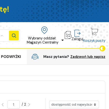
tę!
Wybrany oddział: 
Zaloguj
Koszyk pusty
Magazyn Centralny
PODWYŻKI
Masz pytania?
Zadzwoń lub napisz
/ 2