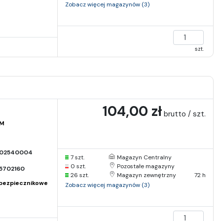
Zobacz więcej magazynów (3)
szt.
104,00 zł
brutto / szt.
AM
02540004
7 szt.
Magazyn Centralny
0 szt.
Pozostałe magazyny
5702160
26 szt.
Magazyn zewnętrzny
72 h
bezpiecznikowe
Zobacz więcej magazynów (3)