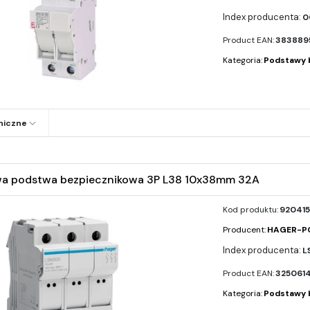
0
Product EAN:
383889
Kategoria:
Podstawy 
niczne
a podstwa bezpiecznikowa 3P L38 10x38mm 32A
Kod produktu:
920415
Producent:
HAGER-P
L
Product EAN:
3250614
Kategoria:
Podstawy 