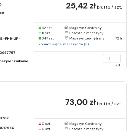
25,42 zł
0
brutto / szt.
ER
32 szt.
Magazyn Centralny
11 szt.
Pozostałe magazyny
347 szt.
Magazyn zewnętrzny
72 h
13-FHB-2P-
Zobacz więcej magazynów (3)
0957757
bezpiecznikowe
szt.
73,00 zł
3
brutto / szt.
01767
0 szt.
Magazyn Centralny
5017680
0 szt.
Pozostałe magazyny