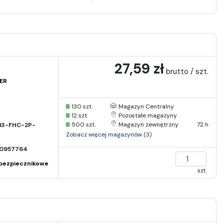
27,59 zł
brutto / szt.
ER
130 szt.
Magazyn Centralny
12 szt.
Pozostałe magazyny
500 szt.
Magazyn zewnętrzny
72 h
13-FHC-2P-
Zobacz więcej magazynów (3)
0957764
bezpiecznikowe
szt.