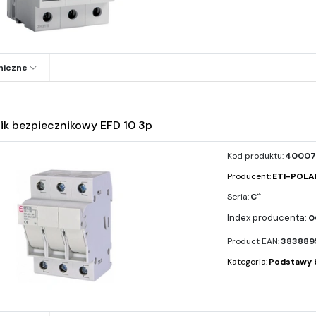
niczne
ik bezpiecznikowy EFD 10 3p
Kod produktu:
40007
Producent:
ETI-POL
Seria:
C``
0
Product EAN:
383889
Kategoria:
Podstawy 