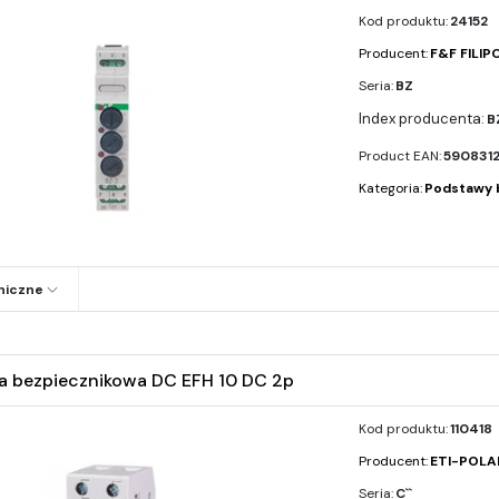
Kod produktu:
24152
Producent:
F&F FILIP
Seria:
BZ
B
Product EAN:
590831
Kategoria:
Podstawy 
niczne
 bezpiecznikowa DC EFH 10 DC 2p
Kod produktu:
110418
Producent:
ETI-POL
Seria:
C``