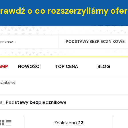
rawdź o co rozszerzyliśmy ofer
PODSTAWY BEZPIECZNIKOWE
SEARCH
AMP
NOWOŚCI
TOP CENA
BLOG
cznikowe
a:
Podstawy bezpiecznikowe
Znaleziono
23