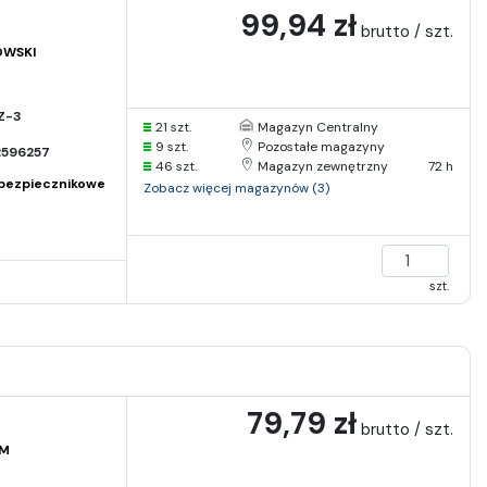
99,94 zł
brutto / szt.
OWSKI
Z-3
21 szt.
Magazyn Centralny
9 szt.
Pozostałe magazyny
2596257
46 szt.
Magazyn zewnętrzny
72 h
bezpiecznikowe
Zobacz więcej magazynów (3)
szt.
79,79 zł
brutto / szt.
AM