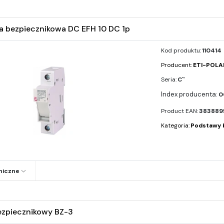
 bezpiecznikowa DC EFH 10 DC 1p
Kod produktu:
110414
Producent:
ETI-POL
Seria:
C``
0
Product EAN:
383889
Kategoria:
Podstawy 
niczne
zpiecznikowy BZ-3