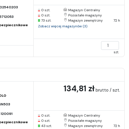
02540203
0 szt.
Magazyn Centralny
0 szt.
Pozostałe magazyny
5712053
73 szt.
Magazyn zewnętrzny
72 h
bezpiecznikowe
Zobacz więcej magazynów (3)
szt.
134,81 zł
brutto / szt.
OLO
SN503
120091
0 szt.
Magazyn Centralny
0 szt.
Pozostałe magazyny
bezpiecznikowe
43 szt.
Magazyn zewnętrzny
72 h