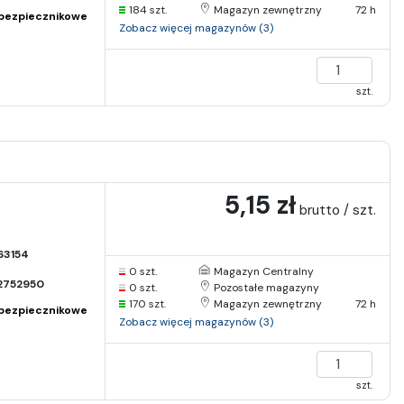
184 szt.
Magazyn zewnętrzny
72 h
bezpiecznikowe
Zobacz więcej magazynów (3)
szt.
5,15 zł
brutto / szt.
63154
0 szt.
Magazyn Centralny
2752950
0 szt.
Pozostałe magazyny
170 szt.
Magazyn zewnętrzny
72 h
bezpiecznikowe
Zobacz więcej magazynów (3)
szt.