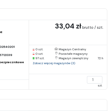
33,04 zł
brutto / szt.
AM
02540201
0 szt.
Magazyn Centralny
0 szt.
Pozostałe magazyny
5712039
97 szt.
Magazyn zewnętrzny
72 h
bezpiecznikowe
Zobacz więcej magazynów (3)
szt.